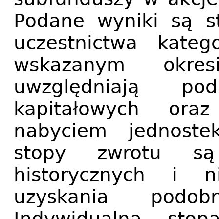
Podane wyniki są s
uczestnictwa kate
wskazanym okre
uwzględniają p
kapitałowych ora
nabyciem jednoste
stopy zwrotu s
historycznych i n
uzyskania podob
Indywidualna stop