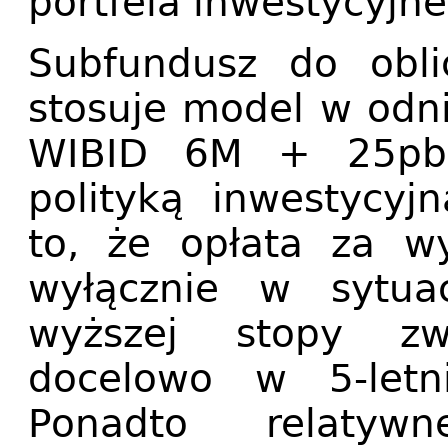
portfela inwestycyjne
Subfundusz do obli
stosuje model w odn
WIBID 6M + 25pb,
polityką inwestycyj
to, że opłata za w
wyłącznie w sytuac
wyższej stopy z
docelowo w 5-letni
Ponadto relatywn