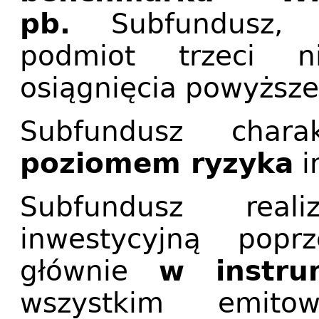
pb.
Subfundusz,
podmiot trzeci n
osiągnięcia powyższe
Subfundusz char
poziomem ryzyka
i
Subfundusz real
inwestycyjną popr
głównie
w instru
wszystkim emito