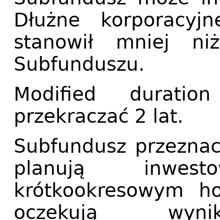
Dłużne korporacyj
stanowił mniej n
Subfunduszu.
Modified durati
przekraczać 2 lat.
Subfundusz przeznacz
planują inwe
krótkookresowym ho
oczekują wynik