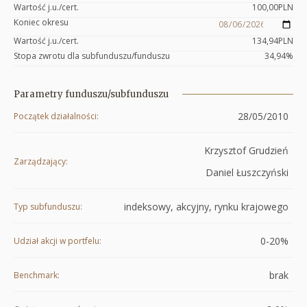
Wartość j.u./cert.
100,00
PLN
Koniec okresu
Wartość j.u./cert.
134,94
PLN
Stopa zwrotu dla subfunduszu/funduszu
34,94
%
Parametry funduszu/subfunduszu
28/05/2010
Początek działalności
Krzysztof Grudzień
Zarządzający
Daniel Łuszczyński
indeksowy, akcyjny, rynku krajowego
Typ subfunduszu
0-20%
Udział akcji w portfelu
brak
Benchmark