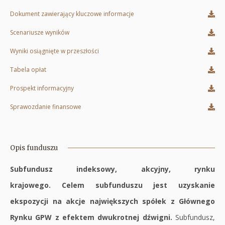
Otworzy
Dokument zawierający kluczowe informacje
się
Otworzy
Scenariusze wyników
w
się
Otworzy
Wyniki osiągnięte w przeszłości
nowej
w
się
Otworzy
karcie
Tabela opłat
nowej
w
się
Otworzy
karcie
Prospekt informacyjny
nowej
w
się
Otworzy
karcie
Sprawozdanie finansowe
nowej
w
się
Otworzy
karcie
nowej
w
się
karcie
nowej
w
Opis funduszu
karcie
nowej
Subfundusz indeksowy, akcyjny, rynku
karcie
krajowego. Celem subfunduszu jest uzyskanie
ekspozycji na akcje największych spółek z Głównego
Rynku GPW z efektem dwukrotnej dźwigni.
Subfundusz,