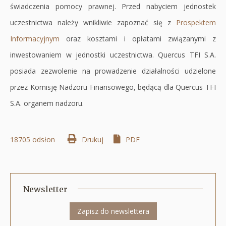
świadczenia pomocy prawnej. Przed nabyciem jednostek
uczestnictwa należy wnikliwie zapoznać się z
Prospektem
Informacyjnym
Otworzy
oraz kosztami i opłatami związanymi z
inwestowaniem w jednostki uczestnictwa. Quercus TFI S.A.
się
posiada zezwolenie na prowadzenie działalności udzielone
w
przez Komisję Nadzoru Finansowego, będącą dla Quercus TFI
nowej
S.A. organem nadzoru.
karcie
18705 odsłon
Drukuj
Otworzy
PDF
się
w
nowej
Newsletter
karcie
Zapisz do newslettera