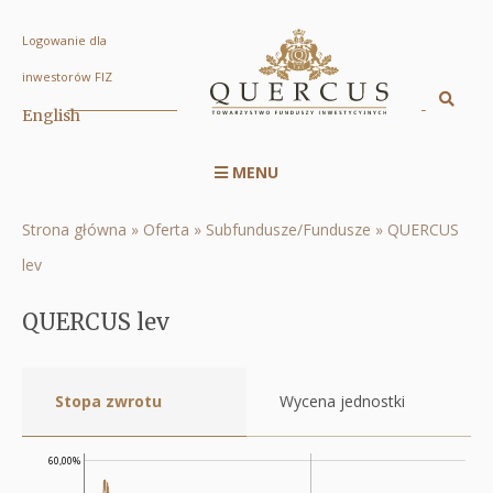
Logowanie dla
QUERCUS
inwestorów FIZ
lev
Sz
English
Displa
|
searc
Quercus
MENU
engin
Menu
TFI
serwisu
S.A.
Strona główna
Oferta
Subfundusze/Fundusze
QUERCUS
Ścieżka
RWD
lev
nawigacyjna
QUERCUS lev
Stopa zwrotu
Wycena jednostki
60,00%