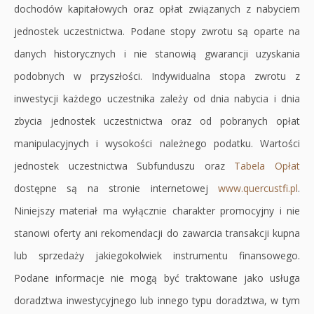
dochodów kapitałowych oraz opłat związanych z nabyciem
jednostek uczestnictwa. Podane stopy zwrotu są oparte na
danych historycznych i nie stanowią gwarancji uzyskania
podobnych w przyszłości. Indywidualna stopa zwrotu z
inwestycji każdego uczestnika zależy od dnia nabycia i dnia
zbycia jednostek uczestnictwa oraz od pobranych opłat
manipulacyjnych i wysokości należnego podatku. Wartości
jednostek uczestnictwa Subfunduszu oraz
Tabela Opłat
Ot
dostępne są na stronie internetowej
www.quercustfi.pl
Ot
.
się
Niniejszy materiał ma wyłącznie charakter promocyjny i nie
się
w
stanowi oferty ani rekomendacji do zawarcia transakcji kupna
w
no
lub sprzedaży jakiegokolwiek instrumentu finansowego.
no
kar
Podane informacje nie mogą być traktowane jako usługa
kar
doradztwa inwestycyjnego lub innego typu doradztwa, w tym