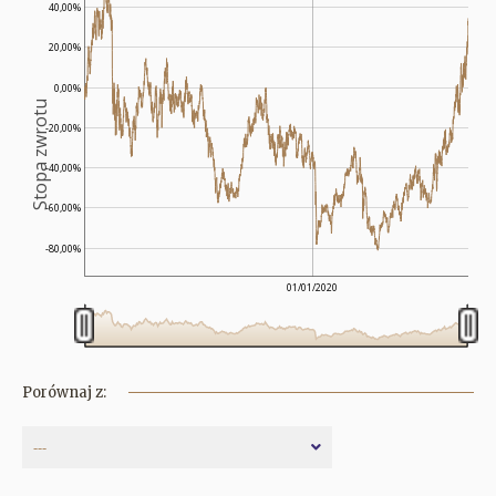
40,00%
20,00%
0,00%
Stopa zwrotu
-20,00%
-40,00%
-60,00%
-80,00%
01/01/2020
Porównaj z:
---