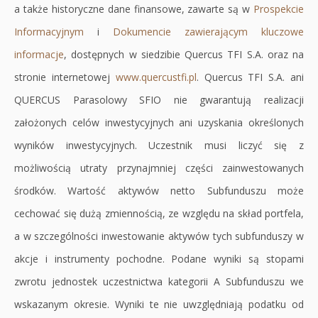
a także historyczne dane finansowe, zawarte są w
Prospekcie
Informacyjnym
Otworzy
i
Dokumencie zawierającym kluczowe
informacje
Otworzy
, dostępnych w siedzibie Quercus TFI S.A. oraz na
się
stronie internetowej
się
w
www.quercustfi.pl
Otworzy
. Quercus TFI S.A. ani
QUERCUS Parasolowy SFIO nie gwarantują realizacji
w
nowej
się
założonych celów inwestycyjnych ani uzyskania określonych
nowej
karcie
w
wyników inwestycyjnych. Uczestnik musi liczyć się z
karcie
nowej
możliwością utraty przynajmniej części zainwestowanych
karcie
środków. Wartość aktywów netto Subfunduszu może
cechować się dużą zmiennością, ze względu na skład portfela,
a w szczególności inwestowanie aktywów tych subfunduszy w
akcje i instrumenty pochodne. Podane wyniki są stopami
zwrotu jednostek uczestnictwa kategorii A Subfunduszu we
wskazanym okresie. Wyniki te nie uwzględniają podatku od