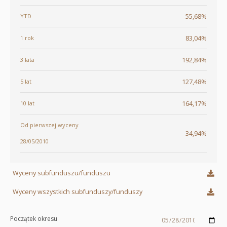
55,68%
YTD
83,04%
1 rok
192,84%
3 lata
127,48%
5 lat
164,17%
10 lat
Od pierwszej wyceny
34,94%
28/05/2010
Wyceny subfunduszu/funduszu
Wyceny wszystkich subfunduszy/funduszy
Początek okresu