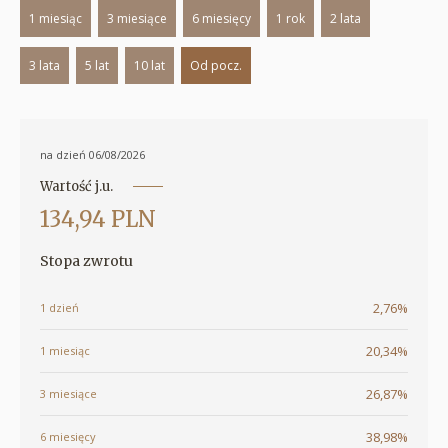
1 miesiąc
3 miesiące
6 miesięcy
1 rok
2 lata
3 lata
5 lat
10 lat
Od pocz.
na dzień 06/08/2026
Wartość j.u.
134,94 PLN
Stopa zwrotu
2,76%
1 dzień
20,34%
1 miesiąc
26,87%
3 miesiące
38,98%
6 miesięcy