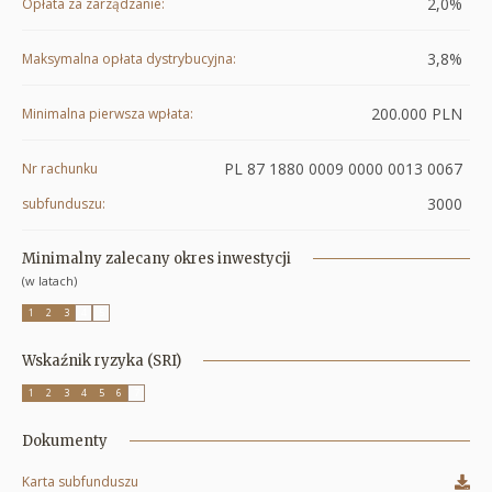
2,0%
Opłata za zarządzanie
3,8%
Maksymalna opłata dystrybucyjna
200.000 PLN
Minimalna pierwsza wpłata
PL 87 1880 0009 0000 0013 0067
Nr rachunku
3000
subfunduszu
Minimalny zalecany okres inwestycji
(w latach)
1
2
3
4
5
Wskaźnik ryzyka (SRI)
1
2
3
4
5
6
7
Dokumenty
Karta subfunduszu