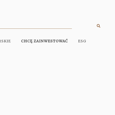
Szukaj
Display
search
RSKIE
CHCĘ ZAINWESTOWAĆ
ESG
engine