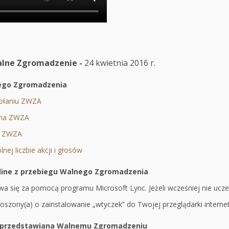
lne Zgromadzenie -
24 kwietnia 2016 r.
ego Zgromadzenia
ołaniu ZWZA
Otworzy
 na ZWZA
Otworzy
się
o ZWZA
Otworzy
się
w
nej liczbie akcji i głosów
się
w
nowej
Otworzy
w
nowej
karcie
się
line z przebiegu Walnego Zgromadzenia
nowej
karcie
w
a się za pomocą programu Microsoft Lync. Jeżeli wcześniej nie uczes
karcie
nowej
szony(a) o zainstalowanie „wtyczek” do Twojej przeglądarki intern
karcie
przedstawiana Walnemu Zgromadzeniu