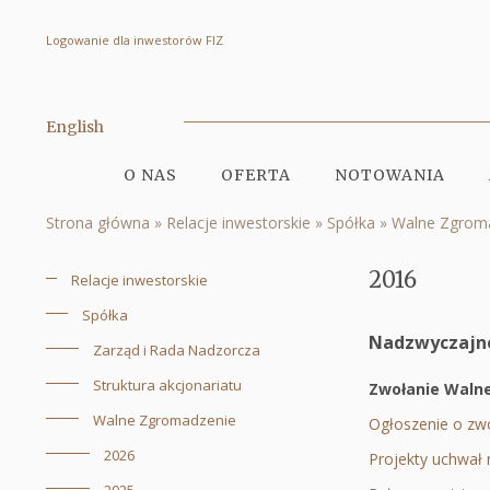
Logowanie dla inwestorów FIZ
2016
|
Quercus
English
TFI
O NAS
OFERTA
NOTOWANIA
S.A.
Menu
Strona główna
Relacje inwestorskie
Spółka
Walne Zgrom
serwisu
Ścieżka
nawigacyjna
2016
Relacje inwestorskie
Menu
Spółka
serwisu
Nadzwyczajn
Zarząd i Rada Nadzorcza
Struktura akcjonariatu
Zwołanie Waln
Walne Zgromadzenie
Ogłoszenie o z
2026
Projekty uchwał