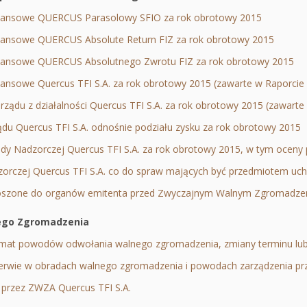
nansowe QUERCUS Parasolowy SFIO za rok obrotowy 2015
Otworzy
nansowe QUERCUS Absolute Return FIZ za rok obrotowy 2015
się
Otworz
nansowe QUERCUS Absolutnego Zwrotu FIZ za rok obrotowy 2015
w
się
Ot
nansowe Quercus TFI S.A. za rok obrotowy 2015 (zawarte w Raporcie
nowej
w
się
ządu z działalności Quercus TFI S.A. za rok obrotowy 2015 (zawart
karcie
nowej
w
du Quercus TFI S.A. odnośnie podziału zysku za rok obrotowy 2015
karcie
no
O
dy Nadzorczej Quercus TFI S.A. za rok obrotowy 2015, w tym oceny 
kar
s
zorczej Quercus TFI S.A. co do spraw mających być przedmiote
łoszone do organów emitenta przed Zwyczajnym Walnym Zgromad
n
k
ego Zgromadzenia
emat powodów odwołania walnego zgromadzenia, zmiany terminu lub
zerwie w obradach walnego zgromadzenia i powodach zarządzenia pr
 przez ZWZA Quercus TFI S.A.
Otworzy