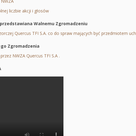
o NWZA
Otworzy
się
w
nej liczbie akcji i głosów
się
w
nowej
Otworzy
w
nowej
karcie
się
przedstawiana Walnemu Zgromadzeniu
nowej
karcie
w
zorczej Quercus TFI S.A. co do spraw mających być przedmiotem 
karcie
nowej
ego Zgromadzenia
karcie
 przez NWZA Quercus TFI S.A .
Otworzy
się
A
w
nowej
karcie