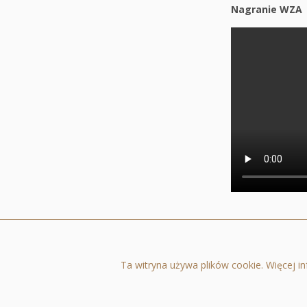
Nagranie WZA
235 odsłon
Ta witryna używa plików cookie. Więcej i
Quercus Towarzystwo Funduszy Inwestycyjnych Spółka Akcyjna ul. Nowy Świat 
Infolinia dla klientów QUERCUS Parasolowy SFIO: +48 22 33 89 114, zlecenia 