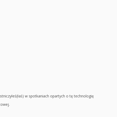
tniczyłeś(łaś) w spotkaniach opartych o tę technologię
etowej.