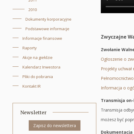
2011
2010
Dokumenty korporacyjne
Podstawowe informacje
Zwyczajne Wa
Informacje finansowe
Raporty
Zwołanie Waln
Akcje na giełdzie
Ogłoszenie o zw
Kalendarz Inwestora
Projekty uchwał
Pliki do pobrania
Pełnomocnictw
Kontakt IR
Informacja o ogól
Transmisja on-
Transmisja odbyw
Newsletter
możesz być popro
Zapisz do newslettera
Dokumentacja 