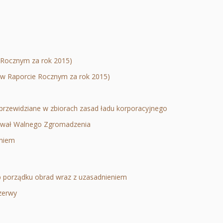
y
worzy
 Rocznym za rok 2015)
Otworzy
e w Raporcie Rocznym za rok 2015)
się
Otworzy
wej
tworzy
w
się
przewidziane w zbiorach zasad ładu korporacyjnego
cie
ię
nowej
w
Otworzy
m uchwał Walnego Zgromadzenia
w
karcie
Otworzy
nowej
się
zeniem
owej
Otworzy
się
karcie
w
arcie
się
w
nowej
w
nowej
karcie
 porządku obrad wraz z uzasadnieniem
Otworzy
nowej
karcie
zerwy
Otworzy
się
karcie
się
w