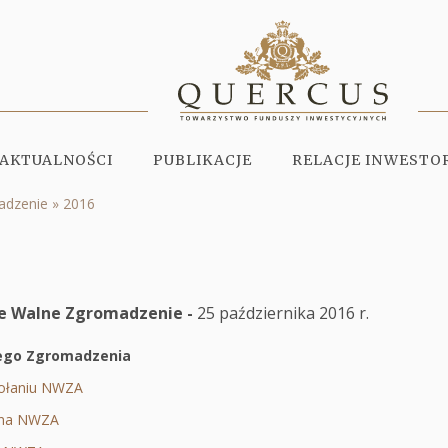
AKTUALNOŚCI
PUBLIKACJE
RELACJE INWESTO
adzenie
2016
e Walne Zgromadzenie -
25 października 2016 r.
ego Zgromadzenia
wołaniu NWZA
Otworzy
 na NWZA
Otworzy
się