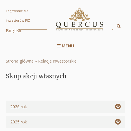
Logowanie dla
Skup
inwestorów FIZ
akcji
Sz
English
Displa
własnych
searc
|
MENU
engin
Menu
Quercus
serwisu
TFI
Strona główna
Relacje inwestorskie
Ścieżka
RWD
S.A.
nawigacyjna
Skup akcji własnych
2026 rok
Show
text
2025 rok
Show
in