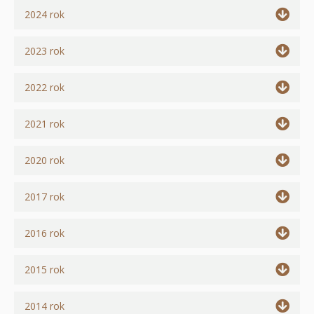
text
2024 rok
tab:
Show
in
text
2023 rok
tab:
Show
in
text
2022 rok
tab:
Show
in
text
2021 rok
tab:
Show
in
text
2020 rok
tab:
Show
in
text
2017 rok
tab:
Show
in
text
2016 rok
tab:
Show
in
text
2015 rok
tab:
Show
in
text
2014 rok
tab: