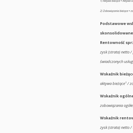
1) Aktywa bieżące = Aktywa
2) Zobowiązania bieżące = z
Podstawowe wsk
skonsolidowane
Rentowność spr
zysk (strata) netto /
świadczonych usług
Wskaźnik bieżące
aktywa bieżące¹ / z
Wskaźnik ogóln
zobowiązania ogółe
Wskaźnik rentow
zysk (strata) netto 