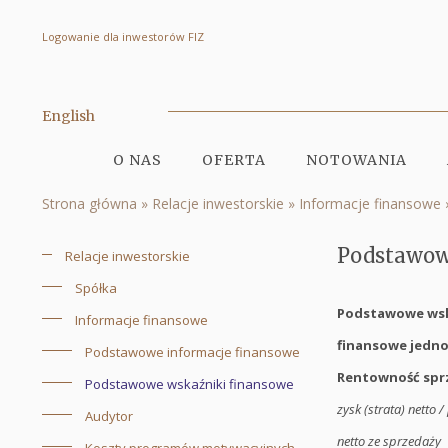
Logowanie dla inwestorów FIZ
Podstawowe
wskaźniki
finansowe
English
|
O NAS
OFERTA
NOTOWANIA
Quercus
Menu
Strona główna
Relacje inwestorskie
Informacje finansowe
TFI
serwisu
Ścieżka
S.A.
nawigacyjna
Podstawow
Relacje inwestorskie
Menu
Spółka
serwisu
Podstawowe wsk
Informacje finansowe
finansowe jedn
Podstawowe informacje finansowe
Rentowność spr
Podstawowe wskaźniki finansowe
zysk (strata) netto 
Audytor
netto ze sprzedaży