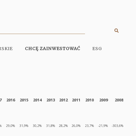
Szukaj
Display
search
RSKIE
CHCĘ ZAINWESTOWAĆ
ESG
engine
7
2016
2015
2014
2013
2012
2011
2010
2009
2008
%
29,0%
31,9%
30,2%
31,8%
28,2%
26,0%
23,7%
-21,9%
-303,6%