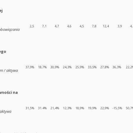
ej
2,5
7,1
4,7
4,6
4,5
7,8
12,4
3,9
4,
zobowiązania
ego
37,9%
18,7%
30,9%
24,3%
25,9%
33,5%
27,8%
36,3%
22,2
m / aktywa
wności na
31,5%
31.4%
21,4%
12,3%
18,9%
19,9%
22,9%
-15,5%
50,7
/ aktywa