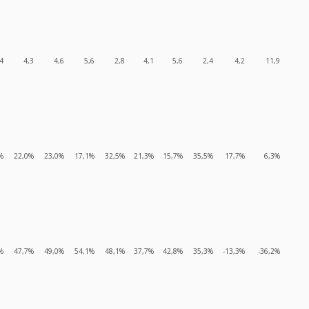
4
4,3
4,6
5,6
2,8
4,1
5,6
2,4
4,2
11,9
%
22,0%
23,0%
17,1%
32,5%
21,3%
15,7%
35,5%
17,7%
6,3%
%
47,7%
49,0%
54,1%
48,1%
37,7%
42,8%
35,3%
-13,3%
-36,2%