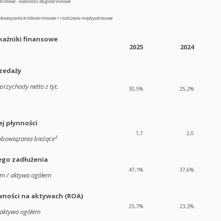
 obrotowe - należności długoterminowe
obowiązania krótkoterminowe + rozliczenia międzyokresowe
aźniki finansowe
2025
2024
zedaży
 przychody netto z tyt.
30,5%
25,2%
j płynności
1,7
2,0
obowiązania bieżące²
ego zadłużenia
47,1%
37,6%
m / aktywa ogółem
ności na aktywach (ROA)
25,7%
23,3%
/ aktywa ogółem