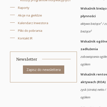
Koszty programów motywacyjnych
Raporty
Wskaźnik bieżąc
Akcje na giełdzie
płynności
Kalendarz Inwestora
aktywa bieżące¹ / 
Pliki do pobrania
bieżące²
Kontakt IR
Wskaźnik ogóln
zadłużenia
zobowiązania ogółe
Newsletter
ogółem
Zapisz do newslettera
Wskaźnik rento
aktywach (ROA)
zysk (strata) netto 
ogółem