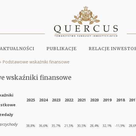
AKTUALNOŚCI
PUBLIKACJE
RELACJE INWESTO
Podstawowe wskaźniki finansowe
e wskaźniki finansowe
aźniki
2025
2024
2023
2022
2021
2020
2019
2018
201
ostkowe
zedaży
/ przychody
38,8%
36,6%
35,7%
21,5%
30,5%
28,4%
32,1%
-11,9%
28,6