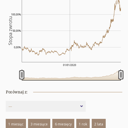
100,00%
Stopa zwrotu
50,00%
0,00%
01/01/2020
Porównaj z:
---
1 miesiąc
3 miesiące
6 miesięcy
1 rok
2 lata