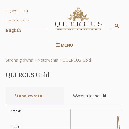
Logowanie dla
QUERCUS
inwestorów FIZ
Gold
Sz
English
Displa
|
searc
Quercus
MENU
engin
Menu
TFI
serwisu
S.A.
Strona główna
Notowania
QUERCUS Gold
Ścieżka
RWD
nawigacyjna
QUERCUS Gold
Stopa zwrotu
Wycena jednostki
200,00%
150,00%