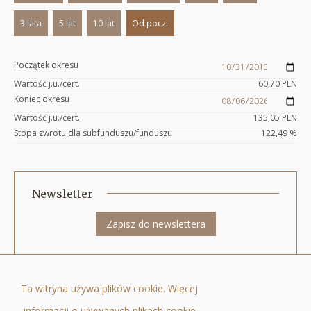
3 lata
5 lat
10 lat
Od pocz.
Początek okresu
Wartość j.u./cert.
60,70
PLN
Koniec okresu
Wartość j.u./cert.
135,05
PLN
Stopa zwrotu dla subfunduszu/funduszu
122,49
%
Newsletter
Zapisz do newslettera
Quercus Towarzystwo Funduszy Inwestycyjnych Spółka Akcyjna ul. Nowy
Ta witryna używa plików cookie. Więcej
Świat 6/12, 00-400 Warszawa, tel.: +48 22 205 3000, fax: +48 22 205 3001, e-
informacji o używanych plikach cookie
mail:
biuro@quercustfi.pl