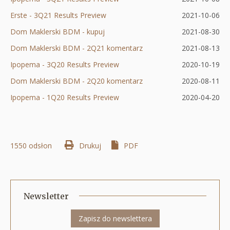
nowej
Erste - 3Q21 Results Preview
Otworzy
w
się
2021-10-06
karcie
Dom Maklerski BDM - kupuj
Otworzy
się
nowej
w
2021-08-30
Dom Maklerski BDM - 2Q21 komentarz
się
w
karcie
nowej
Otworzy
2021-08-13
Ipopema - 3Q20 Results Preview
w
nowej
karcie
Otworzy
się
2020-10-19
Dom Maklerski BDM - 2Q20 komentarz
nowej
karcie
się
w
Otworzy
2020-08-11
Ipopema - 1Q20 Results Preview
karcie
w
Otworzy
nowej
się
2020-04-20
nowej
się
karcie
w
karcie
w
nowej
1550 odsłon
Drukuj
Otworzy
PDF
nowej
karcie
się
karcie
w
nowej
Newsletter
karcie
Zapisz do newslettera