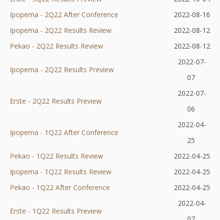
Ipopema - 2Q22 After Conference
karcie
się
w
nowej
Otworzy
2022-08-16
Ipopema - 2Q22 Results Review
w
nowej
karcie
Otworzy
się
2022-08-12
Pekao - 2Q22 Results Review
nowej
karcie
Otworzy
się
w
2022-08-12
karcie
się
w
nowej
2022-07-
Ipopema - 2Q22 Results
Otworzy
Preview
Otworzy
w
nowej
karcie
07
się
się
nowej
karcie
2022-07-
Erste - 2Q22 Results Preview
w
Otworzy
w
karcie
06
nowej
się
nowej
2022-04-
Ipopema - 1Q22 After Conference
karcie
w
karcie
Otworzy
25
nowej
się
Pekao - 1Q22 Results Review
Otworzy
2022-04-25
karcie
w
Ipopema - 1Q22 Results Review
się
Otworzy
2022-04-25
nowej
Pekao - 1Q22 After Conference
w
Otworzy
się
2022-04-25
karcie
nowej
się
w
2022-04-
Erste - 1Q22 Results Preview
Otworzy
karcie
w
nowej
07