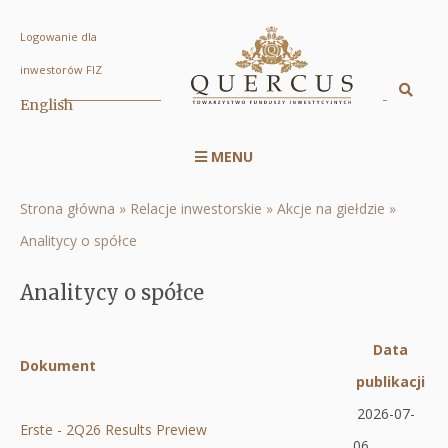
Logowanie dla
Analitycy
inwestorów FIZ
o
Sz
English
Displa
spółce
searc
|
MENU
engin
Menu
Quercus
serwisu
TFI
Strona główna
Relacje inwestorskie
Akcje na giełdzie
Ścieżka
RWD
S.A.
Analitycy o spółce
nawigacyjna
Analitycy o spółce
Data
Dokument
Otworzy
publikacji
Ot
się
2026-07-
się
Erste - 2Q26 Results Preview
w
06
w