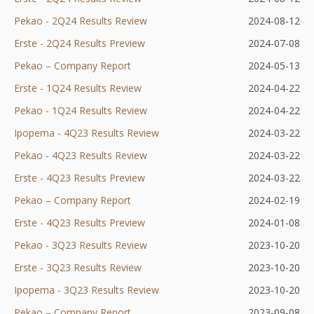
Pekao - 2Q24 Results Review
nowej
się
karcie
Otworzy
w
2024-08-12
Erste - 2Q24 Results Preview
karcie
w
Otworzy
się
nowej
2024-07-08
Pekao – Company Report
Otworzy
nowej
się
w
karcie
2024-05-13
Erste - 1Q24 Results Review
się
karcie
Otworzy
w
nowej
2024-04-22
Pekao - 1Q24 Results Review
w
się
nowej
karcie
Otworzy
2024-04-22
Ipopema - 4Q23 Results Review
nowej
w
karcie
się
2024-03-22
Pekao - 4Q23 Results Review
karcie
nowej
w
2024-03-22
Erste - 4Q23 Results Preview
karcie
nowej
2024-03-22
Pekao – Company Report
Otworzy
karcie
2024-02-19
Erste - 4Q23 Results Preview
się
Otworzy
2024-01-08
Pekao - 3Q23 Results Review
w
się
Otworzy
2023-10-20
Erste - 3Q23 Results Review
nowej
Otworzy
w
się
2023-10-20
Ipopema - 3Q23 Results Review
karcie
się
nowej
w
Otworzy
2023-10-20
Pekao – Company Report
Otworzy
w
karcie
nowej
się
2023-09-08