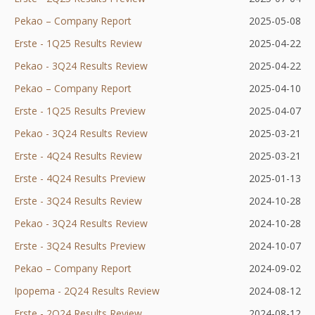
Pekao – Company Report
Otworzy
w
karcie
się
nowej
2025-05-08
Erste - 1Q25 Results Review
się
nowej
Otworzy
w
karcie
2025-04-22
Pekao - 3Q24 Results Review
w
karcie
się
nowej
Otworzy
2025-04-22
Pekao – Company Report
nowej
Otworzy
w
karcie
się
2025-04-10
Erste - 1Q25 Results Preview
karcie
się
nowej
Otworzy
w
2025-04-07
Pekao - 3Q24 Results Review
w
karcie
się
nowej
Otworzy
2025-03-21
Erste - 4Q24 Results Review
nowej
Otworzy
w
karcie
się
2025-03-21
Erste - 4Q24 Results Preview
karcie
się
nowej
Otworzy
w
2025-01-13
Erste - 3Q24 Results Review
w
Otworzy
karcie
się
nowej
2024-10-28
Pekao - 3Q24 Results Review
nowej
się
w
karcie
Otworzy
2024-10-28
Erste - 3Q24 Results Preview
karcie
w
nowej
Otworzy
się
2024-10-07
Pekao – Company Report
Otworzy
nowej
karcie
się
w
2024-09-02
Ipopema - 2Q24 Results Review
się
karcie
w
nowej
Otworzy
2024-08-12
Erste - 2Q24 Results Review
w
Otworzy
nowej
karcie
się
2024-08-12