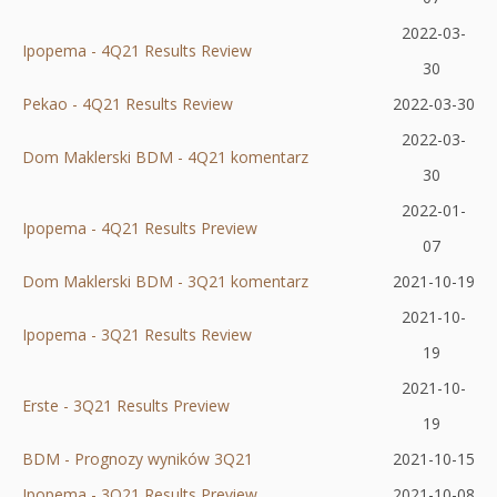
się
nowej
karcie
2022-03-
Ipopema - 4Q21 Results Review
w
Otworzy
karcie
30
nowej
się
Pekao - 4Q21 Results Review
Otworzy
2022-03-30
karcie
w
się
2022-03-
Dom Maklerski BDM - 4Q21 komentarz
nowej
Otworzy
w
30
karcie
się
nowej
2022-01-
Ipopema - 4Q21 Results Preview
Otworzy
w
karcie
07
się
nowej
Dom Maklerski BDM - 3Q21 komentarz
Otworzy
2021-10-19
w
karcie
się
2021-10-
Ipopema - 3Q21 Results Review
Otworzy
nowej
w
19
się
karcie
nowej
2021-10-
Erste - 3Q21 Results Preview
Otworzy
w
karcie
19
się
nowej
BDM - Prognozy wyników 3Q21
Otworzy
2021-10-15
w
karcie
Ipopema - 3Q21 Results Preview
się
Otworzy
2021-10-08