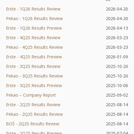
nowej
Erste - 1Q26 Results Review
2026-04-20
no
karcie
Pekao - 1Q26 Results Review
2026-04-20
kar
Erste - 1Q26 Results Preview
Otworzy
2026-04-13
Erste - 4Q25 Results Review
Otworzy
się
2026-03-23
Pekao - 4Q25 Results Review
się
w
Otworzy
2026-03-23
Erste - 4Q25 Results Preview
w
nowej
Otworzy
się
2026-01-09
Erste - 3Q25 Results Review
nowej
karcie
się
w
2025-10-20
Pekao - 3Q25 Results Review
karcie
w
nowej
2025-10-20
Erste - 3Q25 Results Preview
nowej
Otworzy
karcie
2025-10-06
Pekao – Company Report
Otworzy
karcie
się
2025-09-02
Erste - 2Q25 Results Review
się
Otworzy
w
2025-08-14
Pekao - 2Q25 Results Review
w
się
nowej
Otworzy
2025-08-14
BOŚ - 2Q25 Results Review
nowej
Otworzy
w
karcie
się
2025-08-14
Erste - 2Q25 Results Preview
karcie
się
nowej
Otworzy
w
2025-07-04