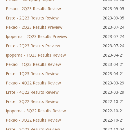
Pekao - 2Q23 Results Review
się
nowej
karcie
Otworzy
w
2023-09-05
Erste - 2Q23 Results Review
w
karcie
Otworzy
się
nowej
2023-09-05
Pekao - 2Q23 Results Preview
nowej
się
w
Otworzy
karcie
2023-07-24
Ipopema - 2Q23 Results Preview
karcie
w
nowej
się
Otworzy
2023-07-24
Erste - 2Q23 Results Preview
nowej
Otworzy
karcie
w
się
2023-07-24
Ipopema - 1Q23 Results Review
karcie
się
nowej
w
2023-04-21
Pekao - 1Q23 Results Review
w
karcie
nowej
2023-04-21
Erste - 1Q23 Results Review
nowej
karcie
2023-04-21
Pekao - 4Q22 Results Review
karcie
2023-03-29
Erste - 4Q22 Results Review
2023-03-29
Erste - 3Q22 Results Review
Otworzy
2022-10-21
Ipopema - 3Q22 Results Review
się
Otworzy
2022-10-21
Pekao - 3Q22 Results Review
w
Otworzy
się
2022-10-21
Erste - 3Q22 Results Preview
nowej
Otworzy
się
w
2022-10-04