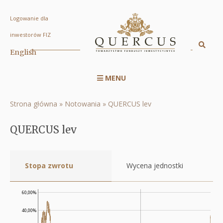
Logowanie dla
QUERCUS
inwestorów FIZ
lev
Sz
English
Displa
|
searc
Quercus
MENU
engin
Menu
TFI
serwisu
S.A.
Strona główna
Notowania
QUERCUS lev
Ścieżka
RWD
nawigacyjna
QUERCUS lev
Stopa zwrotu
Wycena jednostki
60,00%
40,00%