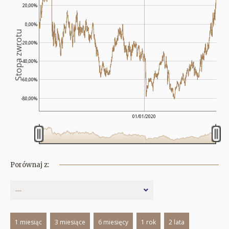
20,00%
0,00%
Stopa zwrotu
-20,00%
-40,00%
-60,00%
-80,00%
01/01/2020
Porównaj z:
---
1 miesiąc
3 miesiące
6 miesięcy
1 rok
2 lata