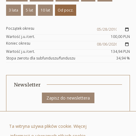
3 lata
5 lat
10 lat
Od pocz.
Początek okresu
Wartość j.u./cert.
100,00
PLN
Koniec okresu
Wartość j.u./cert.
134,94
PLN
Stopa zwrotu dla subfunduszu/funduszu
34,94
%
Newsletter
Zapisz do newslettera
Quercus Towarzystwo Funduszy Inwestycyjnych Spółka Akcyjna ul. Nowy
Ta witryna używa plików cookie. Więcej
Świat 6/12, 00-400 Warszawa, tel.: +48 22 205 3000, fax: +48 22 205 3001, e-
informacji o używanych plikach cookie
mail:
biuro@quercustfi.pl