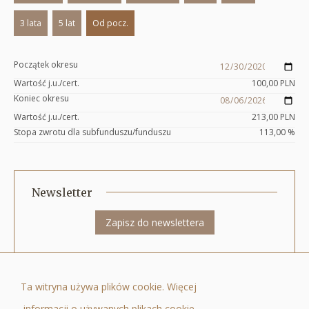
3 lata
5 lat
Od pocz.
Początek okresu
Wartość j.u./cert.
100,00
PLN
Koniec okresu
Wartość j.u./cert.
213,00
PLN
Stopa zwrotu dla subfunduszu/funduszu
113,00
%
Newsletter
Zapisz do newslettera
Quercus Towarzystwo Funduszy Inwestycyjnych Spółka Akcyjna ul. Nowy
Ta witryna używa plików cookie. Więcej
Świat 6/12, 00-400 Warszawa, tel.: +48 22 205 3000, fax: +48 22 205 3001, e-
informacji o używanych plikach cookie
mail:
biuro@quercustfi.pl