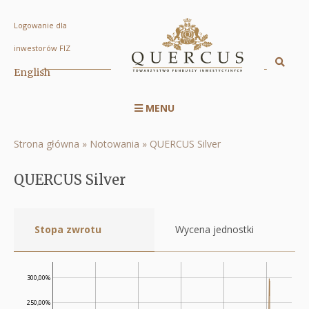
Logowanie dla
QUERCUS
inwestorów FIZ
Silver
Sz
English
Displa
|
searc
Quercus
MENU
engin
Menu
TFI
serwisu
S.A.
Strona główna
Notowania
QUERCUS Silver
Ścieżka
RWD
nawigacyjna
QUERCUS Silver
Stopa zwrotu
Wycena jednostki
300,00%
250,00%