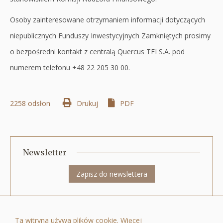
Osoby zainteresowane otrzymaniem informacji dotyczących
niepublicznych Funduszy Inwestycyjnych Zamkniętych prosimy
o bezpośredni kontakt z centralą Quercus TFI S.A.
pod
numerem telefonu +48 22 205 30 00.
2258 odsłon
Drukuj
Otworzy
PDF
się
w
nowej
Newsletter
karcie
Zapisz do newslettera
Quercus Towarzystwo Funduszy Inwestycyjnych Spółka Akcyjna ul. Nowy
Ta witryna używa plików cookie. Więcej