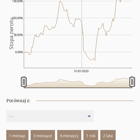
150,00%
100,00%
Stopa zwrotu
50,00%
0,00%
01/01/2020
Porównaj z:
---
1 miesiąc
3 miesiące
6 miesięcy
1 rok
2 lata