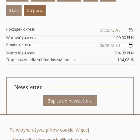
3 lata
Od pocz.
Początek okresu
Wartość j.u./cert.
100,00
PLN
Koniec okresu
Wartość j.u./cert.
294,08
PLN
Stopa zwrotu dla subfunduszu/funduszu
194,08
%
Newsletter
Zapisz do newslettera
Quercus Towarzystwo Funduszy Inwestycyjnych Spółka Akcyjna ul. Nowy
Ta witryna używa plików cookie. Więcej
Świat 6/12, 00-400 Warszawa, tel.: +48 22 205 3000, fax: +48 22 205 3001, e-
informacji o używanych plikach cookie
mail:
biuro@quercustfi.pl