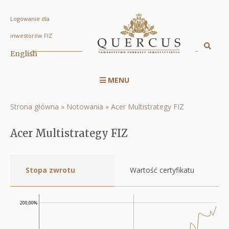
Logowanie dla
Acer
inwestorów FIZ
Multistrategy
Sz
English
Displa
FIZ
searc
|
MENU
engin
Menu
Quercus
serwisu
TFI
Strona główna
Notowania
Acer Multistrategy FIZ
Ścieżka
RWD
S.A.
nawigacyjna
Acer Multistrategy FIZ
Stopa zwrotu
Wartość certyfikatu
200,00%