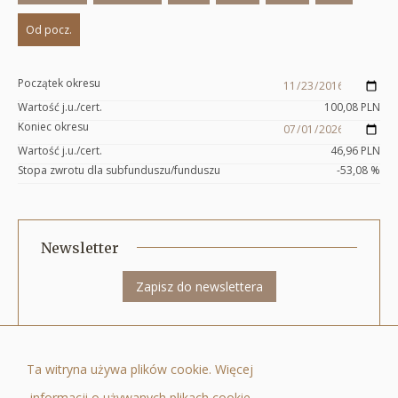
Od pocz.
Początek okresu
Wartość j.u./cert.
100,08
PLN
Koniec okresu
Wartość j.u./cert.
46,96
PLN
Stopa zwrotu dla subfunduszu/funduszu
-53,08
%
Newsletter
Zapisz do newslettera
Quercus Towarzystwo Funduszy Inwestycyjnych Spółka Akcyjna ul. Nowy
Ta witryna używa plików cookie. Więcej
Świat 6/12, 00-400 Warszawa, tel.: +48 22 205 3000, fax: +48 22 205 3001, e-
informacji o używanych plikach cookie
mail:
biuro@quercustfi.pl