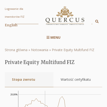
Logowanie dla
Private
inwestorów FIZ
Equity
Sz
English
Displa
Multifund
searc
FIZ
MENU
engin
Menu
|
serwisu
Quercus
Strona główna
Notowania
Private Equity Multifund FIZ
Ścieżka
RWD
TFI
nawigacyjna
Private Equity Multifund FIZ
S.A.
Stopa zwrotu
Wartość certyfikatu
20,00%