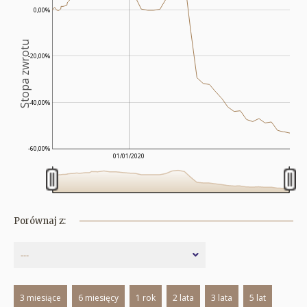
0,00%
Stopa zwrotu
-20,00%
-40,00%
-60,00%
01/01/2020
Porównaj z:
---
3 miesiące
6 miesięcy
1 rok
2 lata
3 lata
5 lat