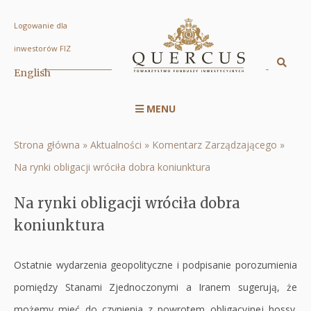
Logowanie dla
Na
inwestorów FIZ
rynki
Sz
English
Displa
obligacji
searc
wróciła
MENU
engin
Menu
dobra
serwisu
koniunktura
Strona główna
Aktualności
Komentarz Zarządzającego
Ścieżka
RWD
|
Na rynki obligacji wróciła dobra koniunktura
nawigacyjna
Quercus
Na rynki obligacji wróciła dobra
TFI
koniunktura
S.A.
Ostatnie wydarzenia geopolityczne i podpisanie porozumienia
pomiędzy Stanami Zjednoczonymi a Iranem sugerują, że
możemy mieć do czynienia z powrotem obligacyjnej hossy.