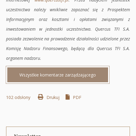
uczestnictwa należy wnikliwie zapoznać się z Prospektem
Informacyjnym oraz kosztami i opłatami związanymi z
inwestowaniem w jednostki uczestnictwa. Quercus TFI S.A.
posiada zezwolenie na prowadzenie działalności udzielone przez
Komisję Nadzoru Finansowego, będącą dla Quercus TFI S.A.
organem nadzoru.
Wszystkie komentarze zarządzającego
102 odsłony
Drukuj
Otworzy
PDF
się
w
nowej