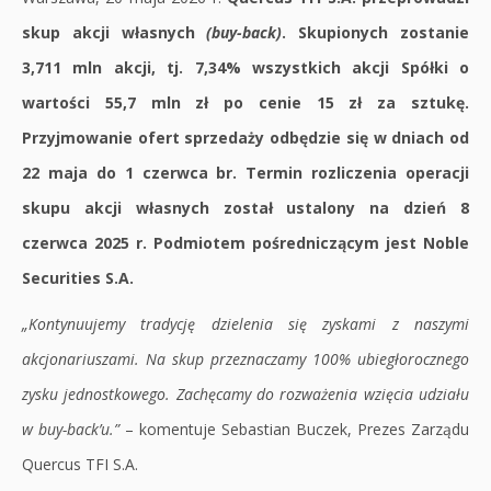
1
skup akcji własnych
(buy-back)
. Skupionych zostanie
czerwca
3,711 mln akcji, tj. 7,34% wszystkich akcji Spółki o
br.
wartości 55,7 mln zł po cenie 15 zł za sztukę.
|
Przyjmowanie ofert sprzedaży odbędzie się w dniach od
Quercus
22 maja do 1 czerwca br. Termin rozliczenia operacji
TFI
skupu akcji własnych został ustalony na dzień 8
S.A.
czerwca 2025 r. Podmiotem pośredniczącym jest Noble
Securities S.A.
„Kontynuujemy tradycję dzielenia się zyskami z naszymi
akcjonariuszami. Na skup przeznaczamy 100% ubiegłorocznego
zysku jednostkowego. Zachęcamy do rozważenia wzięcia udziału
w buy-back’u.”
– komentuje Sebastian Buczek, Prezes Zarządu
Quercus TFI S.A.