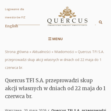
Logowanie dla
Quercus
inwestorów FIZ
TFI
Sz
English
Displa
S.A.
searc
przeprowadzi
MENU
engin
Menu
skup
serwisu
akcji
Strona główna
Aktualności
Wiadomości
Quercus TFI S.A.
Ścieżka
RWD
własnych
przeprowadzi skup akcji własnych w dniach od 22 maja do 1
nawigacyjna
w
czerwca br.
dniach
Quercus TFI S.A. przeprowadzi skup
od
akcji własnych w dniach od 22 maja do 1
22
czerwca br.
maja
do
Warszawa, 20 maja 2026 r.
Quercus TFI S.A. przeprowadzi